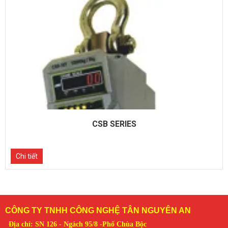
CSB SERIES
Chi tiết
CÔNG TY TNHH CÔNG NGHỆ TÂN NGUYÊN AN
Địa chỉ: SN 126 - Ngách 95/8 -Phố Chùa Bộc