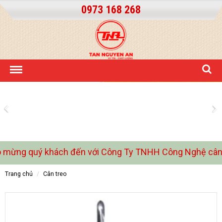
0973 168 268
g quý khách đến với Công Ty TNHH Công Nghệ cân điệ
trang chủ
cân treo