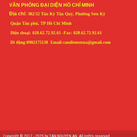
VĂN PHÒNG ĐẠI DIỆN HỒ CHÍ MINH
Địa chỉ:
382/32 Tân Kỳ Tân Quý, Phường Sơn Kỳ
Quận Tân phú, TP Hồ Chí Minh
Điện thoại: 028.62.72.92.61 -
Fax: 028.
62.72.92.61
Di động:0902175138 Email:candientutna
@gmail.com
Copyright © 2017 - 2025 by TAN NGUYEN AN. All rights reserved