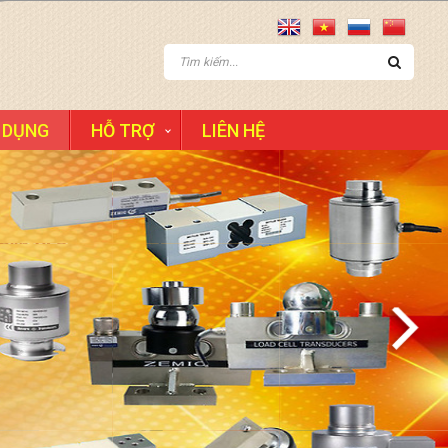
 DỤNG
HỖ TRỢ
LIÊN HỆ