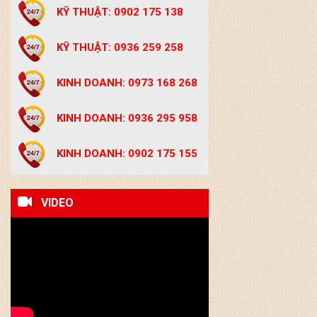
KỸ THUẬT: 0902 175 138
KỸ THUẬT: 0936 259 258
KINH DOANH: 0973 168 268
KINH DOANH: 0936 295 958
KINH DOANH: 0902 175 155
VIDEO
CÂN ÔTÔ NỔI