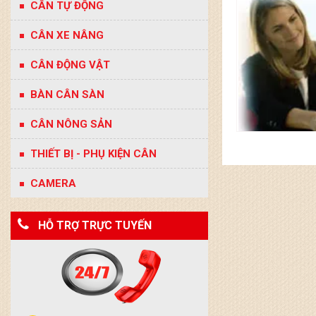
CÂN TỰ ĐỘNG
CÂN XE NÂNG
CÂN ĐỘNG VẬT
BÀN CÂN SÀN
CÂN NÔNG SẢN
THIẾT BỊ - PHỤ KIỆN CÂN
CAMERA
HỖ TRỢ TRỰC TUYẾN