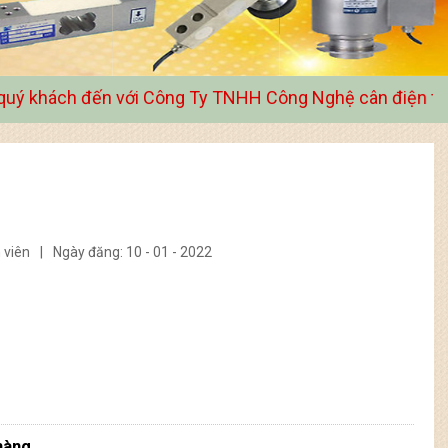
ới Công Ty TNHH Công Nghệ cân điện tử Tân Nguyên An
 viên
|
Ngày đăng: 10 - 01 - 2022
hàng