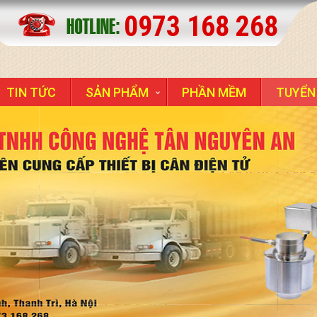
0973 168 268
TIN TỨC
SẢN PHẨM
PHẦN MỀM
TUYỂN