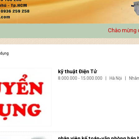
Chào mừng quý khách đến v
 dụng
kỹ thuật Điện Tử
8.000.000 - 15.000.000
|
Hà Nội
|
Nhân
nhân viên kế toán-văn phòng bán 